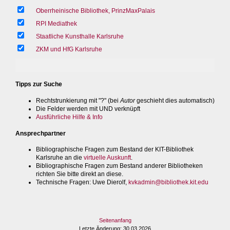
Oberrheinische Bibliothek, PrinzMaxPalais
RPI Mediathek
Staatliche Kunsthalle Karlsruhe
ZKM und HfG Karlsruhe
Tipps zur Suche
Rechtstrunkierung mit "?" (bei
Autor
geschieht dies automatisch)
Die Felder werden mit UND verknüpft
Ausführliche Hilfe & Info
Ansprechpartner
Bibliographische Fragen zum Bestand der KIT-Bibliothek
Karlsruhe an die
virtuelle Auskunft
.
Bibliographische Fragen zum Bestand anderer Bibliotheken
richten Sie bitte direkt an diese.
Technische Fragen
: Uwe Dierolf,
kvkadmin@bibliothek.kit.edu
Seitenanfang
Letzte Änderung
: 30.03.2026