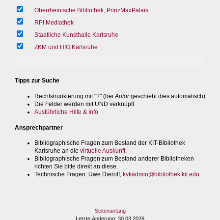
Oberrheinische Bibliothek, PrinzMaxPalais
RPI Mediathek
Staatliche Kunsthalle Karlsruhe
ZKM und HfG Karlsruhe
Tipps zur Suche
Rechtstrunkierung mit "?" (bei
Autor
geschieht dies automatisch)
Die Felder werden mit UND verknüpft
Ausführliche Hilfe & Info
Ansprechpartner
Bibliographische Fragen zum Bestand der KIT-Bibliothek
Karlsruhe an die
virtuelle Auskunft
.
Bibliographische Fragen zum Bestand anderer Bibliotheken
richten Sie bitte direkt an diese.
Technische Fragen
: Uwe Dierolf,
kvkadmin@bibliothek.kit.edu
Seitenanfang
Letzte Änderung
: 30.03.2026