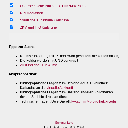
Oberrheinische Bibliothek, PrinzMaxPalais
RPI Mediathek
Staatliche Kunsthalle Karlsruhe
ZKM und HfG Karlsruhe
Tipps zur Suche
Rechtstrunkierung mit "?" (bei
Autor
geschieht dies automatisch)
Die Felder werden mit UND verknüpft
Ausführliche Hilfe & Info
Ansprechpartner
Bibliographische Fragen zum Bestand der KIT-Bibliothek
Karlsruhe an die
virtuelle Auskunft
.
Bibliographische Fragen zum Bestand anderer Bibliotheken
richten Sie bitte direkt an diese.
Technische Fragen
: Uwe Dierolf,
kvkadmin@bibliothek.kit.edu
Seitenanfang
Letzte Änderung
: 30.03.2026