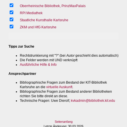
Oberrheinische Bibliothek, PrinzMaxPalais
RPI Mediathek
Staatliche Kunsthalle Karlsruhe
ZKM und HfG Karlsruhe
Tipps zur Suche
Rechtstrunkierung mit "?" (bei
Autor
geschieht dies automatisch)
Die Felder werden mit UND verknüpft
Ausführliche Hilfe & Info
Ansprechpartner
Bibliographische Fragen zum Bestand der KIT-Bibliothek
Karlsruhe an die
virtuelle Auskunft
.
Bibliographische Fragen zum Bestand anderer Bibliotheken
richten Sie bitte direkt an diese.
Technische Fragen
: Uwe Dierolf,
kvkadmin@bibliothek.kit.edu
Seitenanfang
Letzte Änderung
: 30.03.2026