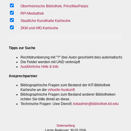
Oberrheinische Bibliothek, PrinzMaxPalais
RPI Mediathek
Staatliche Kunsthalle Karlsruhe
ZKM und HfG Karlsruhe
Tipps zur Suche
Rechtstrunkierung mit "?" (bei
Autor
geschieht dies automatisch)
Die Felder werden mit UND verknüpft
Ausführliche Hilfe & Info
Ansprechpartner
Bibliographische Fragen zum Bestand der KIT-Bibliothek
Karlsruhe an die
virtuelle Auskunft
.
Bibliographische Fragen zum Bestand anderer Bibliotheken
richten Sie bitte direkt an diese.
Technische Fragen
: Uwe Dierolf,
kvkadmin@bibliothek.kit.edu
Seitenanfang
Letzte Änderung
: 30.03.2026