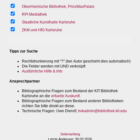
Oberrheinische Bibliothek, PrinzMaxPalais
RPI Mediathek
Staatliche Kunsthalle Karlsruhe
ZKM und HfG Karlsruhe
Tipps zur Suche
Rechtstrunkierung mit "?" (bei
Autor
geschieht dies automatisch)
Die Felder werden mit UND verknüpft
Ausführliche Hilfe & Info
Ansprechpartner
Bibliographische Fragen zum Bestand der KIT-Bibliothek
Karlsruhe an die
virtuelle Auskunft
.
Bibliographische Fragen zum Bestand anderer Bibliotheken
richten Sie bitte direkt an diese.
Technische Fragen
: Uwe Dierolf,
kvkadmin@bibliothek.kit.edu
Seitenanfang
Letzte Änderung
: 30.03.2026