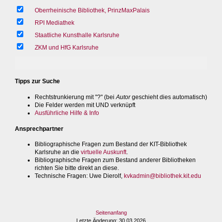
Oberrheinische Bibliothek, PrinzMaxPalais
RPI Mediathek
Staatliche Kunsthalle Karlsruhe
ZKM und HfG Karlsruhe
Tipps zur Suche
Rechtstrunkierung mit "?" (bei
Autor
geschieht dies automatisch)
Die Felder werden mit UND verknüpft
Ausführliche Hilfe & Info
Ansprechpartner
Bibliographische Fragen zum Bestand der KIT-Bibliothek
Karlsruhe an die
virtuelle Auskunft
.
Bibliographische Fragen zum Bestand anderer Bibliotheken
richten Sie bitte direkt an diese.
Technische Fragen
: Uwe Dierolf,
kvkadmin@bibliothek.kit.edu
Seitenanfang
Letzte Änderung
: 30.03.2026