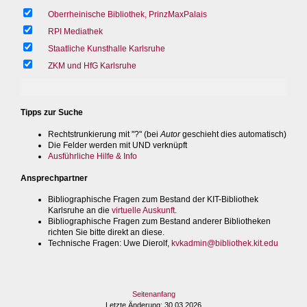
Oberrheinische Bibliothek, PrinzMaxPalais
RPI Mediathek
Staatliche Kunsthalle Karlsruhe
ZKM und HfG Karlsruhe
Tipps zur Suche
Rechtstrunkierung mit "?" (bei
Autor
geschieht dies automatisch)
Die Felder werden mit UND verknüpft
Ausführliche Hilfe & Info
Ansprechpartner
Bibliographische Fragen zum Bestand der KIT-Bibliothek
Karlsruhe an die
virtuelle Auskunft
.
Bibliographische Fragen zum Bestand anderer Bibliotheken
richten Sie bitte direkt an diese.
Technische Fragen
: Uwe Dierolf,
kvkadmin@bibliothek.kit.edu
Seitenanfang
Letzte Änderung
: 30.03.2026