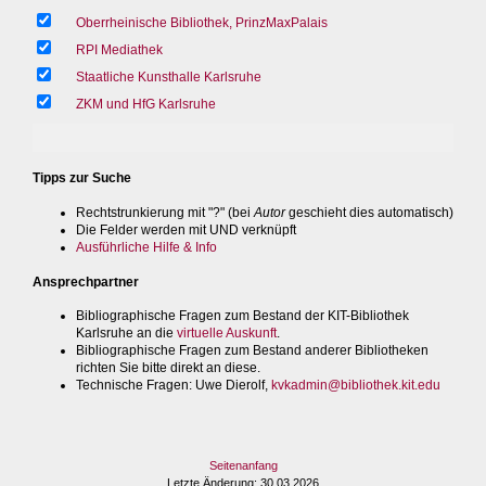
Oberrheinische Bibliothek, PrinzMaxPalais
RPI Mediathek
Staatliche Kunsthalle Karlsruhe
ZKM und HfG Karlsruhe
Tipps zur Suche
Rechtstrunkierung mit "?" (bei
Autor
geschieht dies automatisch)
Die Felder werden mit UND verknüpft
Ausführliche Hilfe & Info
Ansprechpartner
Bibliographische Fragen zum Bestand der KIT-Bibliothek
Karlsruhe an die
virtuelle Auskunft
.
Bibliographische Fragen zum Bestand anderer Bibliotheken
richten Sie bitte direkt an diese.
Technische Fragen
: Uwe Dierolf,
kvkadmin@bibliothek.kit.edu
Seitenanfang
Letzte Änderung
: 30.03.2026