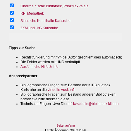
Oberrheinische Bibliothek, PrinzMaxPalais
RPI Mediathek
Staatliche Kunsthalle Karlsruhe
ZKM und HfG Karlsruhe
Tipps zur Suche
Rechtstrunkierung mit "?" (bei
Autor
geschieht dies automatisch)
Die Felder werden mit UND verknüpft
Ausführliche Hilfe & Info
Ansprechpartner
Bibliographische Fragen zum Bestand der KIT-Bibliothek
Karlsruhe an die
virtuelle Auskunft
.
Bibliographische Fragen zum Bestand anderer Bibliotheken
richten Sie bitte direkt an diese.
Technische Fragen
: Uwe Dierolf,
kvkadmin@bibliothek.kit.edu
Seitenanfang
Letzte Änderung
: 30.03.2026