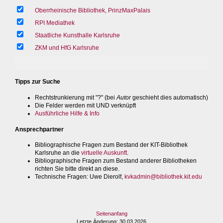
Oberrheinische Bibliothek, PrinzMaxPalais
RPI Mediathek
Staatliche Kunsthalle Karlsruhe
ZKM und HfG Karlsruhe
Tipps zur Suche
Rechtstrunkierung mit "?" (bei
Autor
geschieht dies automatisch)
Die Felder werden mit UND verknüpft
Ausführliche Hilfe & Info
Ansprechpartner
Bibliographische Fragen zum Bestand der KIT-Bibliothek
Karlsruhe an die
virtuelle Auskunft
.
Bibliographische Fragen zum Bestand anderer Bibliotheken
richten Sie bitte direkt an diese.
Technische Fragen
: Uwe Dierolf,
kvkadmin@bibliothek.kit.edu
Seitenanfang
Letzte Änderung
: 30.03.2026