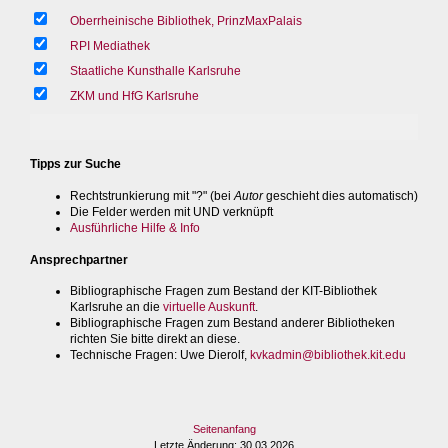
Oberrheinische Bibliothek, PrinzMaxPalais
RPI Mediathek
Staatliche Kunsthalle Karlsruhe
ZKM und HfG Karlsruhe
Tipps zur Suche
Rechtstrunkierung mit "?" (bei
Autor
geschieht dies automatisch)
Die Felder werden mit UND verknüpft
Ausführliche Hilfe & Info
Ansprechpartner
Bibliographische Fragen zum Bestand der KIT-Bibliothek
Karlsruhe an die
virtuelle Auskunft
.
Bibliographische Fragen zum Bestand anderer Bibliotheken
richten Sie bitte direkt an diese.
Technische Fragen
: Uwe Dierolf,
kvkadmin@bibliothek.kit.edu
Seitenanfang
Letzte Änderung
: 30.03.2026