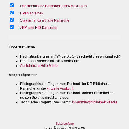
Oberrheinische Bibliothek, PrinzMaxPalais
RPI Mediathek
Staatliche Kunsthalle Karlsruhe
ZKM und HfG Karlsruhe
Tipps zur Suche
Rechtstrunkierung mit "?" (bei
Autor
geschieht dies automatisch)
Die Felder werden mit UND verknüpft
Ausführliche Hilfe & Info
Ansprechpartner
Bibliographische Fragen zum Bestand der KIT-Bibliothek
Karlsruhe an die
virtuelle Auskunft
.
Bibliographische Fragen zum Bestand anderer Bibliotheken
richten Sie bitte direkt an diese.
Technische Fragen
: Uwe Dierolf,
kvkadmin@bibliothek.kit.edu
Seitenanfang
Letzte Änderung
: 30.03.2026