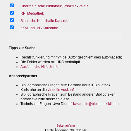
Oberrheinische Bibliothek, PrinzMaxPalais
RPI Mediathek
Staatliche Kunsthalle Karlsruhe
ZKM und HfG Karlsruhe
Tipps zur Suche
Rechtstrunkierung mit "?" (bei
Autor
geschieht dies automatisch)
Die Felder werden mit UND verknüpft
Ausführliche Hilfe & Info
Ansprechpartner
Bibliographische Fragen zum Bestand der KIT-Bibliothek
Karlsruhe an die
virtuelle Auskunft
.
Bibliographische Fragen zum Bestand anderer Bibliotheken
richten Sie bitte direkt an diese.
Technische Fragen
: Uwe Dierolf,
kvkadmin@bibliothek.kit.edu
Seitenanfang
Letzte Änderung
: 30.03.2026