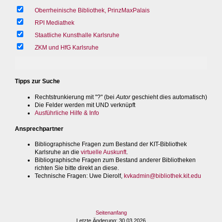
Oberrheinische Bibliothek, PrinzMaxPalais
RPI Mediathek
Staatliche Kunsthalle Karlsruhe
ZKM und HfG Karlsruhe
Tipps zur Suche
Rechtstrunkierung mit "?" (bei
Autor
geschieht dies automatisch)
Die Felder werden mit UND verknüpft
Ausführliche Hilfe & Info
Ansprechpartner
Bibliographische Fragen zum Bestand der KIT-Bibliothek
Karlsruhe an die
virtuelle Auskunft
.
Bibliographische Fragen zum Bestand anderer Bibliotheken
richten Sie bitte direkt an diese.
Technische Fragen
: Uwe Dierolf,
kvkadmin@bibliothek.kit.edu
Seitenanfang
Letzte Änderung
: 30.03.2026