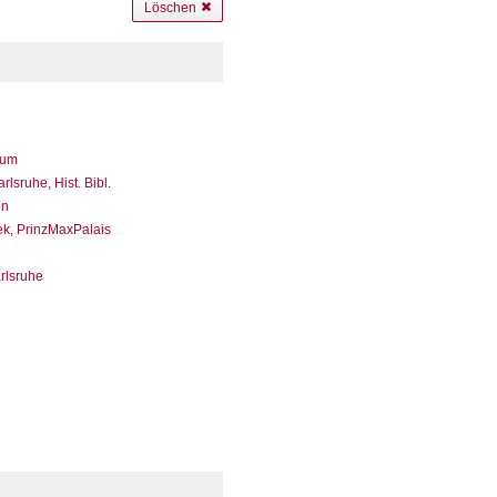
Löschen
eum
sruhe, Hist. Bibl.
en
ek, PrinzMaxPalais
arlsruhe