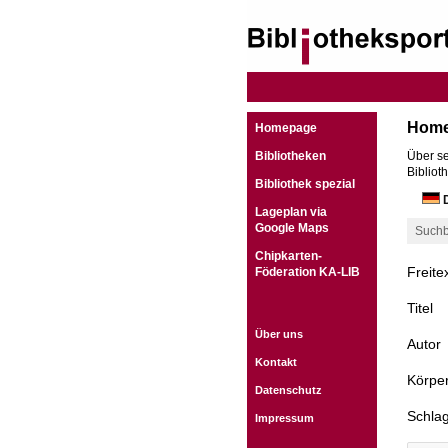
Hom
Homepage
Bibliotheken
Über se
Bibliot
Bibliothek spezial
D
Lageplan via
Google Maps
Suchb
Chipkarten-
Freite
Föderation KA-LIB
Titel
Über uns
Autor
Kontakt
Körper
Datenschutz
Schla
Impressum