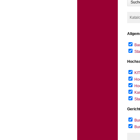
Such
Katal
Allgem
Bad
Sta
Hochsc
KIT
Hoc
Hoc
Kar
Sta
Gerich
Bun
Bu