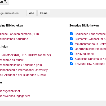
en
oge auswählen
eine Bibliotheken
Sonstige Bibliotheken
ische Landesbibliothek (BLB)
Badisches Landesmus
dtbibliothek Karlsruhe
Bismarck-Gymnasium Karl
Melanchthonhaus Brett
hulen
Oberrheinische Biblioth
RPI Mediathek
-Bibliothek (KIT, HKA, DHBW Karlsruhe)
Staatliche Kunsthalle K
hschule für Musik
ZKM und HfG Karlsruhe
hschulbibliothek Karlsruhe (PH)
lshochschule International University
atl. Akademie der Bildenden Künste
te
desgerichtshof
ndesverfassungsgericht