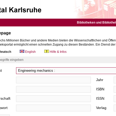
Bibliotheken und Bibliothe
epage
chs Millionen Bücher und andere Medien bieten die Wissenschaftlichen und Öffent
heksportal ermöglicht einen schnellen Zugang zu diesen Beständen. Ein Dienst de
eutsch
English
Hilfe & Infos
egriffe eingeben
xt
Jahr
ISBN
schaft
ISSN
gwort
Verlag