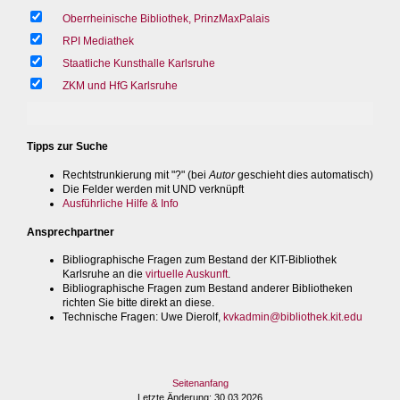
Oberrheinische Bibliothek, PrinzMaxPalais
RPI Mediathek
Staatliche Kunsthalle Karlsruhe
ZKM und HfG Karlsruhe
Tipps zur Suche
Rechtstrunkierung mit "?" (bei
Autor
geschieht dies automatisch)
Die Felder werden mit UND verknüpft
Ausführliche Hilfe & Info
Ansprechpartner
Bibliographische Fragen zum Bestand der KIT-Bibliothek
Karlsruhe an die
virtuelle Auskunft
.
Bibliographische Fragen zum Bestand anderer Bibliotheken
richten Sie bitte direkt an diese.
Technische Fragen
: Uwe Dierolf,
kvkadmin@bibliothek.kit.edu
Seitenanfang
Letzte Änderung
: 30.03.2026