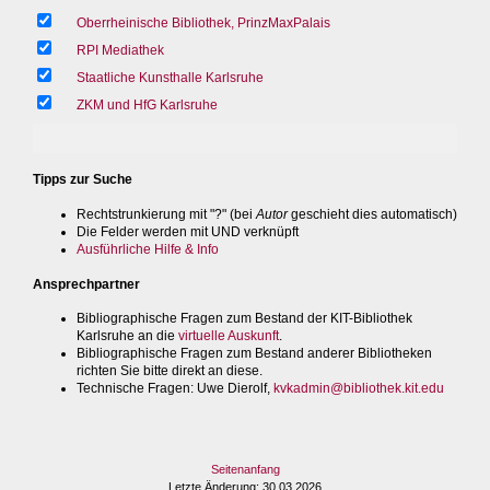
Oberrheinische Bibliothek, PrinzMaxPalais
RPI Mediathek
Staatliche Kunsthalle Karlsruhe
ZKM und HfG Karlsruhe
Tipps zur Suche
Rechtstrunkierung mit "?" (bei
Autor
geschieht dies automatisch)
Die Felder werden mit UND verknüpft
Ausführliche Hilfe & Info
Ansprechpartner
Bibliographische Fragen zum Bestand der KIT-Bibliothek
Karlsruhe an die
virtuelle Auskunft
.
Bibliographische Fragen zum Bestand anderer Bibliotheken
richten Sie bitte direkt an diese.
Technische Fragen
: Uwe Dierolf,
kvkadmin@bibliothek.kit.edu
Seitenanfang
Letzte Änderung
: 30.03.2026