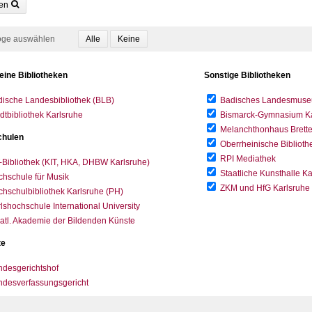
en
oge auswählen
eine Bibliotheken
Sonstige Bibliotheken
ische Landesbibliothek (BLB)
Badisches Landesmus
dtbibliothek Karlsruhe
Bismarck-Gymnasium Karl
Melanchthonhaus Brett
hulen
Oberrheinische Biblioth
RPI Mediathek
-Bibliothek (KIT, HKA, DHBW Karlsruhe)
Staatliche Kunsthalle K
hschule für Musik
ZKM und HfG Karlsruhe
hschulbibliothek Karlsruhe (PH)
lshochschule International University
atl. Akademie der Bildenden Künste
te
desgerichtshof
ndesverfassungsgericht