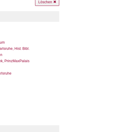
Löschen
eum
sruhe, Hist. Bibl.
en
ek, PrinzMaxPalais
arlsruhe