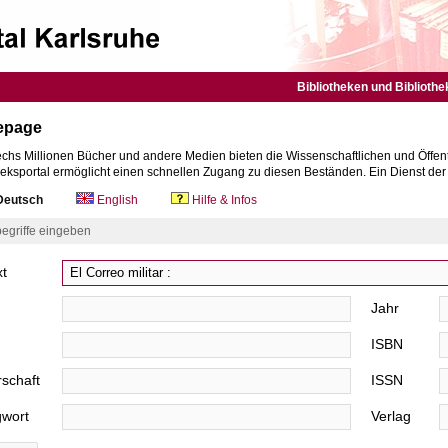
Bibliotheken und Bibliothe
epage
chs Millionen Bücher und andere Medien bieten die Wissenschaftlichen und Öffent
heksportal ermöglicht einen schnellen Zugang zu diesen Beständen. Ein Dienst de
eutsch
English
Hilfe & Infos
egriffe eingeben
xt
Jahr
ISBN
schaft
ISSN
gwort
Verlag