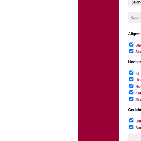
Such
Katal
Allgem
Bad
Sta
Hochsc
KIT
Hoc
Hoc
Kar
Sta
Gerich
Bun
Bu