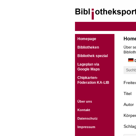
Hom
Homepage
Bibliotheken
Über se
Bibliot
Bibliothek spezial
D
Lageplan via
Google Maps
Suchb
Chipkarten-
Freite
Föderation KA-LIB
Titel
Über uns
Autor
Kontakt
Körper
Datenschutz
Schla
Impressum