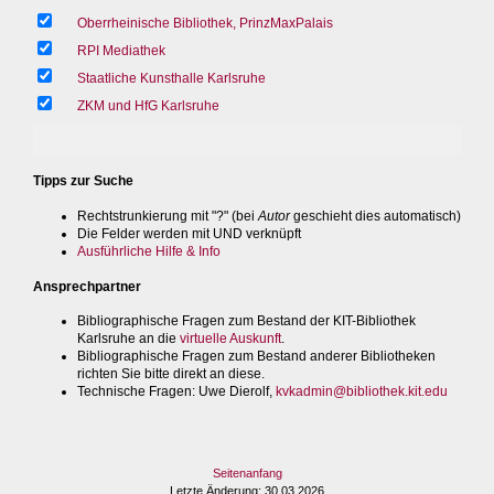
Oberrheinische Bibliothek, PrinzMaxPalais
RPI Mediathek
Staatliche Kunsthalle Karlsruhe
ZKM und HfG Karlsruhe
Tipps zur Suche
Rechtstrunkierung mit "?" (bei
Autor
geschieht dies automatisch)
Die Felder werden mit UND verknüpft
Ausführliche Hilfe & Info
Ansprechpartner
Bibliographische Fragen zum Bestand der KIT-Bibliothek
Karlsruhe an die
virtuelle Auskunft
.
Bibliographische Fragen zum Bestand anderer Bibliotheken
richten Sie bitte direkt an diese.
Technische Fragen
: Uwe Dierolf,
kvkadmin@bibliothek.kit.edu
Seitenanfang
Letzte Änderung
: 30.03.2026