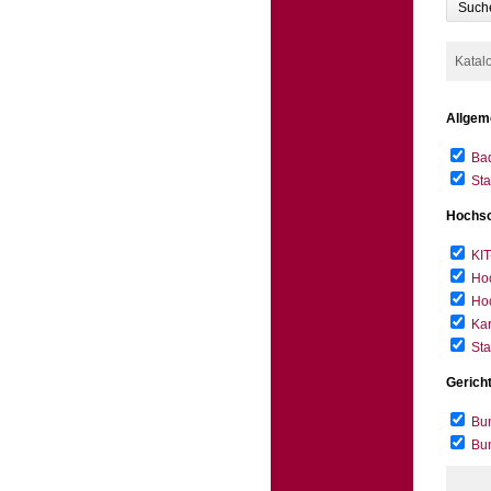
Such
Katal
Allgem
Bad
Sta
Hochsc
KIT
Hoc
Hoc
Kar
Sta
Gerich
Bun
Bu