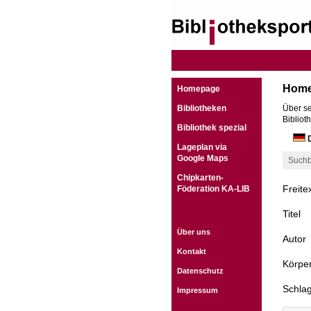
Hom
Homepage
Bibliotheken
Über se
Bibliot
Bibliothek spezial
D
Lageplan via
Google Maps
Suchb
Chipkarten-
Freite
Föderation KA-LIB
Titel
Über uns
Autor
Kontakt
Körper
Datenschutz
Schla
Impressum