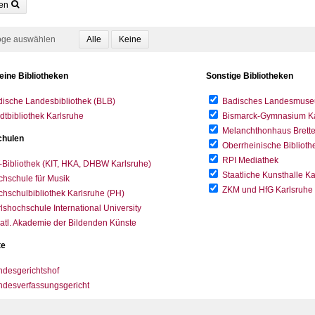
en
oge auswählen
eine Bibliotheken
Sonstige Bibliotheken
ische Landesbibliothek (BLB)
Badisches Landesmus
dtbibliothek Karlsruhe
Bismarck-Gymnasium Karl
Melanchthonhaus Brett
hulen
Oberrheinische Biblioth
RPI Mediathek
-Bibliothek (KIT, HKA, DHBW Karlsruhe)
Staatliche Kunsthalle K
hschule für Musik
ZKM und HfG Karlsruhe
hschulbibliothek Karlsruhe (PH)
lshochschule International University
atl. Akademie der Bildenden Künste
te
desgerichtshof
ndesverfassungsgericht