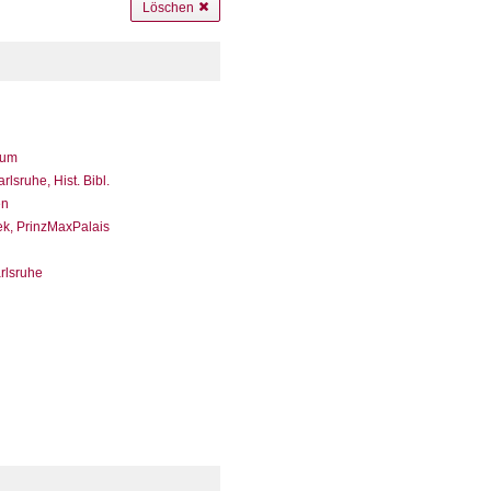
Löschen
eum
sruhe, Hist. Bibl.
en
ek, PrinzMaxPalais
arlsruhe