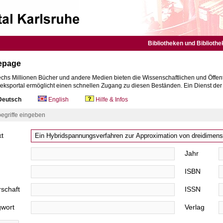
Bibliotheken und Bibliothe
epage
chs Millionen Bücher und andere Medien bieten die Wissenschaftlichen und Öffent
heksportal ermöglicht einen schnellen Zugang zu diesen Beständen. Ein Dienst de
eutsch
English
Hilfe & Infos
egriffe eingeben
xt
Jahr
ISBN
schaft
ISSN
gwort
Verlag