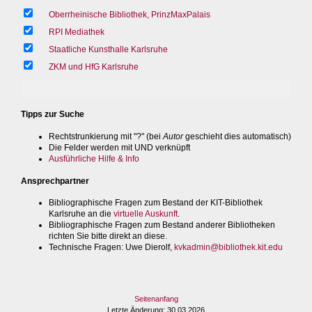
Oberrheinische Bibliothek, PrinzMaxPalais
RPI Mediathek
Staatliche Kunsthalle Karlsruhe
ZKM und HfG Karlsruhe
Tipps zur Suche
Rechtstrunkierung mit "?" (bei
Autor
geschieht dies automatisch)
Die Felder werden mit UND verknüpft
Ausführliche Hilfe & Info
Ansprechpartner
Bibliographische Fragen zum Bestand der KIT-Bibliothek
Karlsruhe an die
virtuelle Auskunft
.
Bibliographische Fragen zum Bestand anderer Bibliotheken
richten Sie bitte direkt an diese.
Technische Fragen
: Uwe Dierolf,
kvkadmin@bibliothek.kit.edu
Seitenanfang
Letzte Änderung
: 30.03.2026