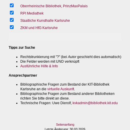
Oberrheinische Bibliothek, PrinzMaxPalais
RPI Mediathek
Staatliche Kunsthalle Karlsruhe
ZKM und HfG Karlsruhe
Tipps zur Suche
Rechtstrunkierung mit "?" (bei
Autor
geschieht dies automatisch)
Die Felder werden mit UND verknüpft
Ausführliche Hilfe & Info
Ansprechpartner
Bibliographische Fragen zum Bestand der KIT-Bibliothek
Karlsruhe an die
virtuelle Auskunft
.
Bibliographische Fragen zum Bestand anderer Bibliotheken
richten Sie bitte direkt an diese.
Technische Fragen
: Uwe Dierolf,
kvkadmin@bibliothek.kit.edu
Seitenanfang
Letzte Änderung
: 30.03.2026