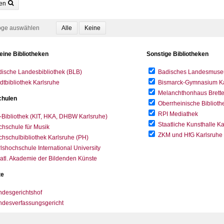
en
oge auswählen
eine Bibliotheken
Sonstige Bibliotheken
ische Landesbibliothek (BLB)
Badisches Landesmus
dtbibliothek Karlsruhe
Bismarck-Gymnasium Karl
Melanchthonhaus Brett
hulen
Oberrheinische Biblioth
RPI Mediathek
-Bibliothek (KIT, HKA, DHBW Karlsruhe)
Staatliche Kunsthalle K
hschule für Musik
ZKM und HfG Karlsruhe
hschulbibliothek Karlsruhe (PH)
lshochschule International University
atl. Akademie der Bildenden Künste
te
desgerichtshof
ndesverfassungsgericht