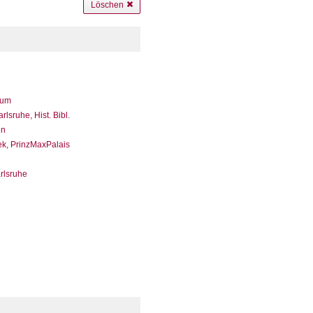
Löschen
eum
sruhe, Hist. Bibl.
en
ek, PrinzMaxPalais
arlsruhe