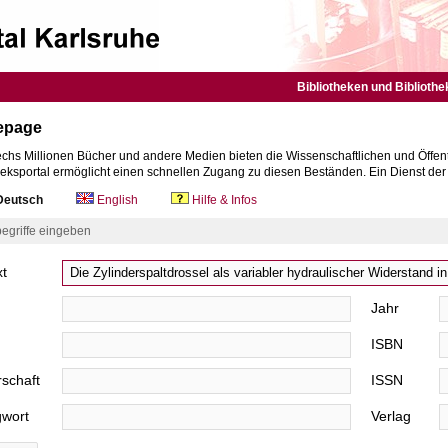
Bibliotheken und Bibliothe
epage
chs Millionen Bücher und andere Medien bieten die Wissenschaftlichen und Öffent
heksportal ermöglicht einen schnellen Zugang zu diesen Beständen. Ein Dienst de
eutsch
English
Hilfe & Infos
egriffe eingeben
xt
Jahr
ISBN
schaft
ISSN
gwort
Verlag