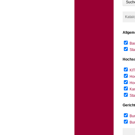
Such
Katal
Allgem
Bad
Sta
Hochsc
KIT
Hoc
Hoc
Kar
Sta
Gerich
Bun
Bu