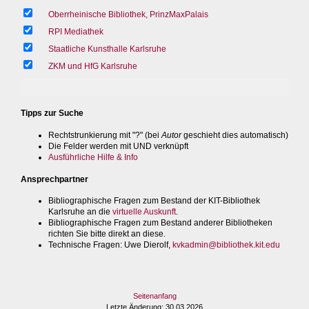
Oberrheinische Bibliothek, PrinzMaxPalais
RPI Mediathek
Staatliche Kunsthalle Karlsruhe
ZKM und HfG Karlsruhe
Tipps zur Suche
Rechtstrunkierung mit "?" (bei
Autor
geschieht dies automatisch)
Die Felder werden mit UND verknüpft
Ausführliche Hilfe & Info
Ansprechpartner
Bibliographische Fragen zum Bestand der KIT-Bibliothek
Karlsruhe an die
virtuelle Auskunft
.
Bibliographische Fragen zum Bestand anderer Bibliotheken
richten Sie bitte direkt an diese.
Technische Fragen
: Uwe Dierolf,
kvkadmin@bibliothek.kit.edu
Seitenanfang
Letzte Änderung
: 30.03.2026