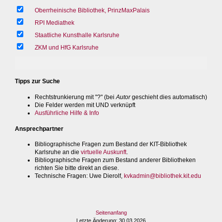
Oberrheinische Bibliothek, PrinzMaxPalais
RPI Mediathek
Staatliche Kunsthalle Karlsruhe
ZKM und HfG Karlsruhe
Tipps zur Suche
Rechtstrunkierung mit "?" (bei
Autor
geschieht dies automatisch)
Die Felder werden mit UND verknüpft
Ausführliche Hilfe & Info
Ansprechpartner
Bibliographische Fragen zum Bestand der KIT-Bibliothek
Karlsruhe an die
virtuelle Auskunft
.
Bibliographische Fragen zum Bestand anderer Bibliotheken
richten Sie bitte direkt an diese.
Technische Fragen
: Uwe Dierolf,
kvkadmin@bibliothek.kit.edu
Seitenanfang
Letzte Änderung
: 30.03.2026