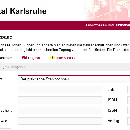
Bibliotheken und Bibliothe
epage
chs Millionen Bücher und andere Medien bieten die Wissenschaftlichen und Öffent
heksportal ermöglicht einen schnellen Zugang zu diesen Beständen. Ein Dienst de
eutsch
English
Hilfe & Infos
egriffe eingeben
xt
Jahr
ISBN
schaft
ISSN
gwort
Verlag