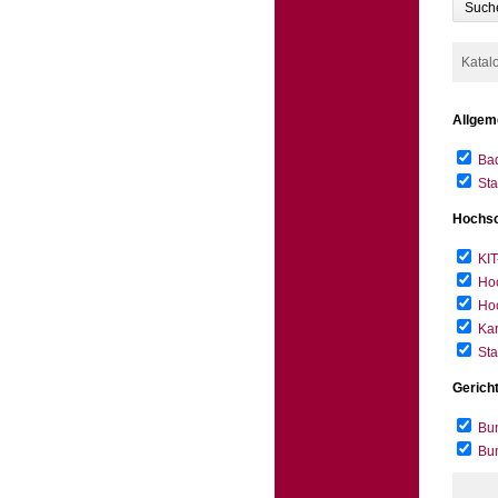
Such
Katal
Allgem
Bad
Sta
Hochsc
KIT
Hoc
Hoc
Kar
Sta
Gerich
Bun
Bu