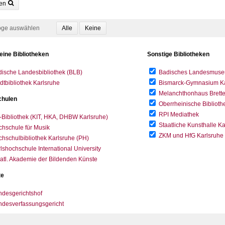
en
oge auswählen
eine Bibliotheken
Sonstige Bibliotheken
ische Landesbibliothek (BLB)
Badisches Landesmus
dtbibliothek Karlsruhe
Bismarck-Gymnasium Karl
Melanchthonhaus Brett
hulen
Oberrheinische Biblioth
RPI Mediathek
-Bibliothek (KIT, HKA, DHBW Karlsruhe)
Staatliche Kunsthalle K
hschule für Musik
ZKM und HfG Karlsruhe
hschulbibliothek Karlsruhe (PH)
lshochschule International University
atl. Akademie der Bildenden Künste
te
desgerichtshof
ndesverfassungsgericht