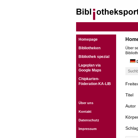
Hom
Homepage
Bibliotheken
Über se
Bibliot
Bibliothek spezial
D
Lageplan via
Google Maps
Suchb
Chipkarten-
Freite
Föderation KA-LIB
Titel
Über uns
Autor
Kontakt
Körper
Datenschutz
Schla
Impressum