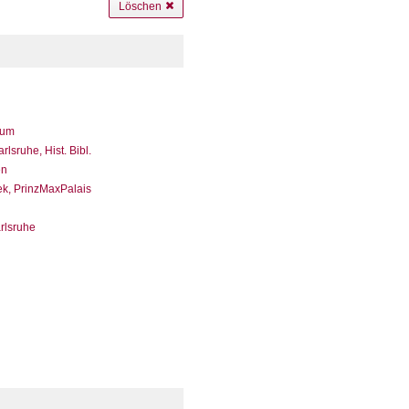
Löschen
eum
sruhe, Hist. Bibl.
en
ek, PrinzMaxPalais
arlsruhe