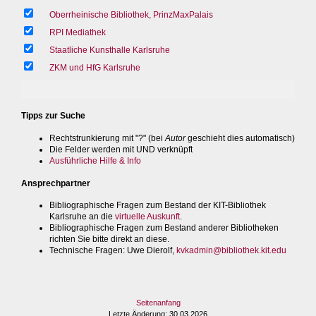
Oberrheinische Bibliothek, PrinzMaxPalais
RPI Mediathek
Staatliche Kunsthalle Karlsruhe
ZKM und HfG Karlsruhe
Tipps zur Suche
Rechtstrunkierung mit "?" (bei
Autor
geschieht dies automatisch)
Die Felder werden mit UND verknüpft
Ausführliche Hilfe & Info
Ansprechpartner
Bibliographische Fragen zum Bestand der KIT-Bibliothek
Karlsruhe an die
virtuelle Auskunft
.
Bibliographische Fragen zum Bestand anderer Bibliotheken
richten Sie bitte direkt an diese.
Technische Fragen
: Uwe Dierolf,
kvkadmin@bibliothek.kit.edu
Seitenanfang
Letzte Änderung
: 30.03.2026