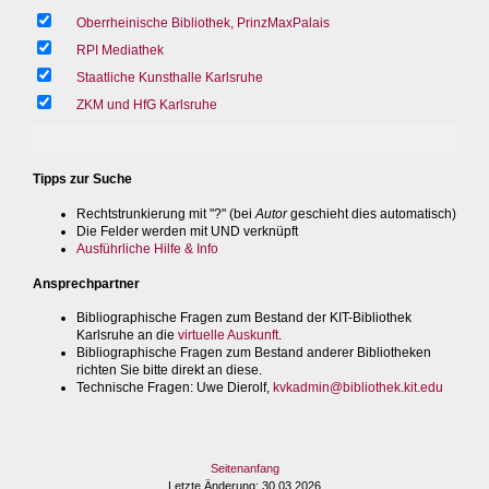
Oberrheinische Bibliothek, PrinzMaxPalais
RPI Mediathek
Staatliche Kunsthalle Karlsruhe
ZKM und HfG Karlsruhe
Tipps zur Suche
Rechtstrunkierung mit "?" (bei
Autor
geschieht dies automatisch)
Die Felder werden mit UND verknüpft
Ausführliche Hilfe & Info
Ansprechpartner
Bibliographische Fragen zum Bestand der KIT-Bibliothek
Karlsruhe an die
virtuelle Auskunft
.
Bibliographische Fragen zum Bestand anderer Bibliotheken
richten Sie bitte direkt an diese.
Technische Fragen
: Uwe Dierolf,
kvkadmin@bibliothek.kit.edu
Seitenanfang
Letzte Änderung
: 30.03.2026