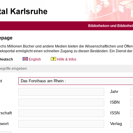
Bibliotheken und Bibliothe
epage
chs Millionen Bücher und andere Medien bieten die Wissenschaftlichen und Öffent
heksportal ermöglicht einen schnellen Zugang zu diesen Beständen. Ein Dienst de
eutsch
English
Hilfe & Infos
egriffe eingeben
xt
Jahr
ISBN
schaft
ISSN
gwort
Verlag