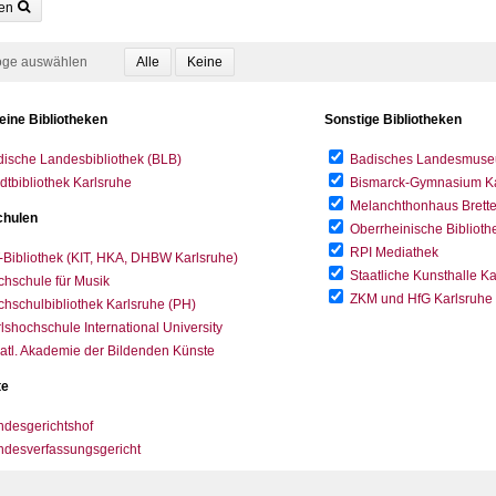
en
oge auswählen
eine Bibliotheken
Sonstige Bibliotheken
ische Landesbibliothek (BLB)
Badisches Landesmus
dtbibliothek Karlsruhe
Bismarck-Gymnasium Karl
Melanchthonhaus Brett
hulen
Oberrheinische Biblioth
RPI Mediathek
-Bibliothek (KIT, HKA, DHBW Karlsruhe)
Staatliche Kunsthalle K
hschule für Musik
ZKM und HfG Karlsruhe
hschulbibliothek Karlsruhe (PH)
lshochschule International University
atl. Akademie der Bildenden Künste
te
desgerichtshof
ndesverfassungsgericht