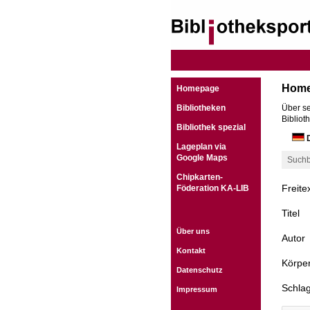
Hom
Homepage
Bibliotheken
Über se
Bibliot
Bibliothek spezial
D
Lageplan via
Google Maps
Suchb
Chipkarten-
Freite
Föderation KA-LIB
Titel
Über uns
Autor
Kontakt
Körper
Datenschutz
Schla
Impressum