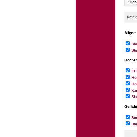
Such
Katal
Allgem
Bad
Sta
Hochsc
KIT
Hoc
Hoc
Kar
Sta
Gerich
Bun
Bu