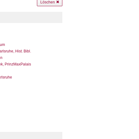
Löschen
eum
sruhe, Hist. Bibl.
en
ek, PrinzMaxPalais
arlsruhe