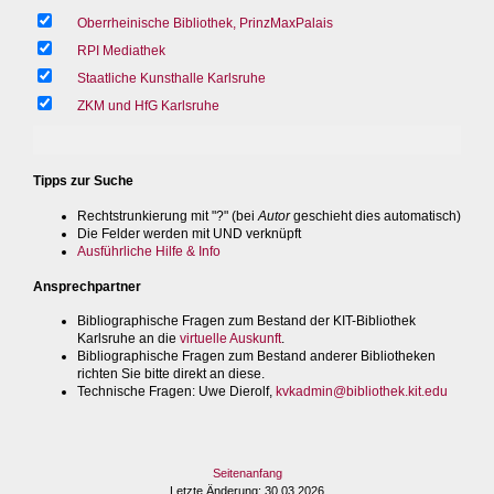
Oberrheinische Bibliothek, PrinzMaxPalais
RPI Mediathek
Staatliche Kunsthalle Karlsruhe
ZKM und HfG Karlsruhe
Tipps zur Suche
Rechtstrunkierung mit "?" (bei
Autor
geschieht dies automatisch)
Die Felder werden mit UND verknüpft
Ausführliche Hilfe & Info
Ansprechpartner
Bibliographische Fragen zum Bestand der KIT-Bibliothek
Karlsruhe an die
virtuelle Auskunft
.
Bibliographische Fragen zum Bestand anderer Bibliotheken
richten Sie bitte direkt an diese.
Technische Fragen
: Uwe Dierolf,
kvkadmin@bibliothek.kit.edu
Seitenanfang
Letzte Änderung
: 30.03.2026