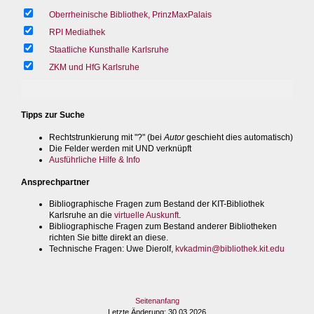
Oberrheinische Bibliothek, PrinzMaxPalais
RPI Mediathek
Staatliche Kunsthalle Karlsruhe
ZKM und HfG Karlsruhe
Tipps zur Suche
Rechtstrunkierung mit "?" (bei
Autor
geschieht dies automatisch)
Die Felder werden mit UND verknüpft
Ausführliche Hilfe & Info
Ansprechpartner
Bibliographische Fragen zum Bestand der KIT-Bibliothek
Karlsruhe an die
virtuelle Auskunft
.
Bibliographische Fragen zum Bestand anderer Bibliotheken
richten Sie bitte direkt an diese.
Technische Fragen
: Uwe Dierolf,
kvkadmin@bibliothek.kit.edu
Seitenanfang
Letzte Änderung
: 30.03.2026