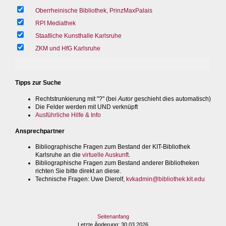
Oberrheinische Bibliothek, PrinzMaxPalais
RPI Mediathek
Staatliche Kunsthalle Karlsruhe
ZKM und HfG Karlsruhe
Tipps zur Suche
Rechtstrunkierung mit "?" (bei
Autor
geschieht dies automatisch)
Die Felder werden mit UND verknüpft
Ausführliche Hilfe & Info
Ansprechpartner
Bibliographische Fragen zum Bestand der KIT-Bibliothek
Karlsruhe an die
virtuelle Auskunft
.
Bibliographische Fragen zum Bestand anderer Bibliotheken
richten Sie bitte direkt an diese.
Technische Fragen
: Uwe Dierolf,
kvkadmin@bibliothek.kit.edu
Seitenanfang
Letzte Änderung
: 30.03.2026