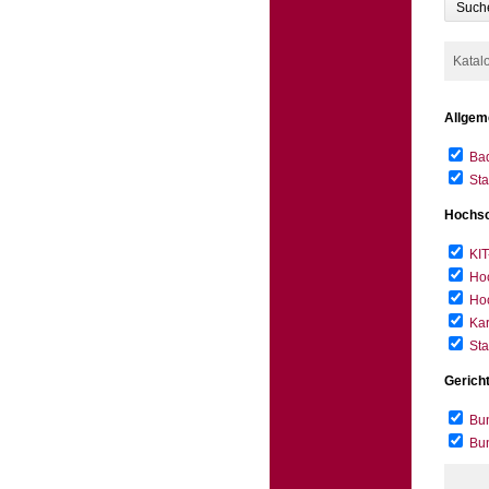
Such
Katal
Allgem
Bad
Sta
Hochsc
KIT
Hoc
Hoc
Kar
Sta
Gerich
Bun
Bu