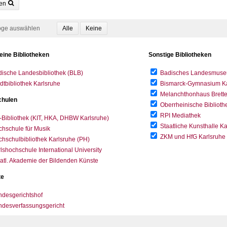
en
oge auswählen
eine Bibliotheken
Sonstige Bibliotheken
ische Landesbibliothek (BLB)
Badisches Landesmus
dtbibliothek Karlsruhe
Bismarck-Gymnasium Karl
Melanchthonhaus Brett
hulen
Oberrheinische Biblioth
RPI Mediathek
-Bibliothek (KIT, HKA, DHBW Karlsruhe)
Staatliche Kunsthalle K
hschule für Musik
ZKM und HfG Karlsruhe
hschulbibliothek Karlsruhe (PH)
lshochschule International University
atl. Akademie der Bildenden Künste
te
desgerichtshof
ndesverfassungsgericht