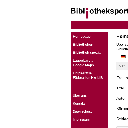
Hom
Homepage
Bibliotheken
Über se
Bibliot
Bibliothek spezial
D
Lageplan via
Google Maps
Suchb
Chipkarten-
Freite
Föderation KA-LIB
Titel
Über uns
Autor
Kontakt
Körper
Datenschutz
Schla
Impressum