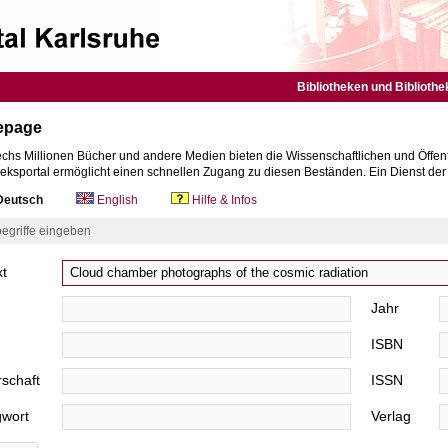
Bibliotheken und Bibliothe
epage
chs Millionen Bücher und andere Medien bieten die Wissenschaftlichen und Öffent
heksportal ermöglicht einen schnellen Zugang zu diesen Beständen. Ein Dienst de
eutsch
English
Hilfe & Infos
egriffe eingeben
xt
Jahr
ISBN
schaft
ISSN
gwort
Verlag