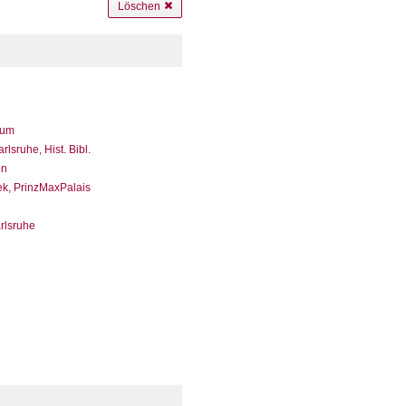
Löschen
eum
sruhe, Hist. Bibl.
en
ek, PrinzMaxPalais
arlsruhe