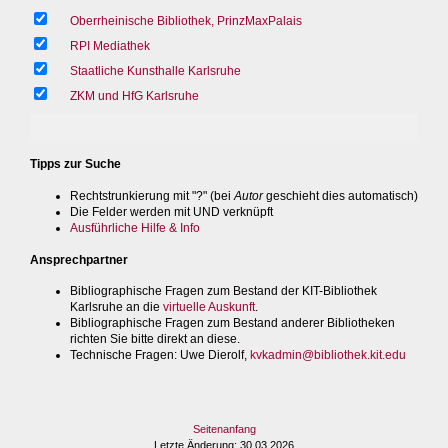
Oberrheinische Bibliothek, PrinzMaxPalais
RPI Mediathek
Staatliche Kunsthalle Karlsruhe
ZKM und HfG Karlsruhe
Tipps zur Suche
Rechtstrunkierung mit "?" (bei
Autor
geschieht dies automatisch)
Die Felder werden mit UND verknüpft
Ausführliche Hilfe & Info
Ansprechpartner
Bibliographische Fragen zum Bestand der KIT-Bibliothek
Karlsruhe an die
virtuelle Auskunft
.
Bibliographische Fragen zum Bestand anderer Bibliotheken
richten Sie bitte direkt an diese.
Technische Fragen
: Uwe Dierolf,
kvkadmin@bibliothek.kit.edu
Seitenanfang
Letzte Änderung
: 30.03.2026