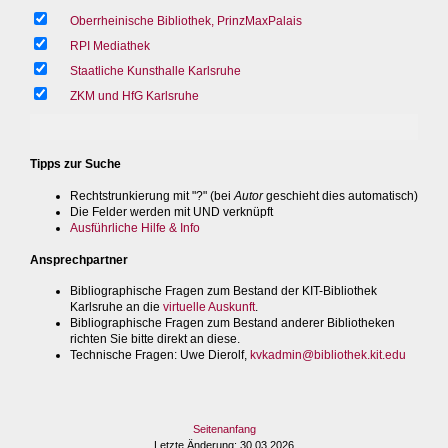
Oberrheinische Bibliothek, PrinzMaxPalais
RPI Mediathek
Staatliche Kunsthalle Karlsruhe
ZKM und HfG Karlsruhe
Tipps zur Suche
Rechtstrunkierung mit "?" (bei
Autor
geschieht dies automatisch)
Die Felder werden mit UND verknüpft
Ausführliche Hilfe & Info
Ansprechpartner
Bibliographische Fragen zum Bestand der KIT-Bibliothek
Karlsruhe an die
virtuelle Auskunft
.
Bibliographische Fragen zum Bestand anderer Bibliotheken
richten Sie bitte direkt an diese.
Technische Fragen
: Uwe Dierolf,
kvkadmin@bibliothek.kit.edu
Seitenanfang
Letzte Änderung
: 30.03.2026