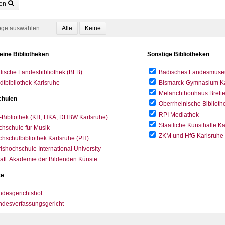
en
oge auswählen
eine Bibliotheken
Sonstige Bibliotheken
ische Landesbibliothek (BLB)
Badisches Landesmus
dtbibliothek Karlsruhe
Bismarck-Gymnasium Karl
Melanchthonhaus Brett
hulen
Oberrheinische Biblioth
RPI Mediathek
-Bibliothek (KIT, HKA, DHBW Karlsruhe)
Staatliche Kunsthalle K
hschule für Musik
ZKM und HfG Karlsruhe
hschulbibliothek Karlsruhe (PH)
lshochschule International University
atl. Akademie der Bildenden Künste
te
desgerichtshof
ndesverfassungsgericht