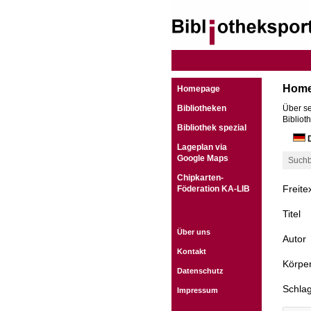
Hom
Homepage
Bibliotheken
Über se
Bibliot
Bibliothek spezial
D
Lageplan via
Google Maps
Suchb
Chipkarten-
Freite
Föderation KA-LIB
Titel
Über uns
Autor
Kontakt
Körper
Datenschutz
Schla
Impressum