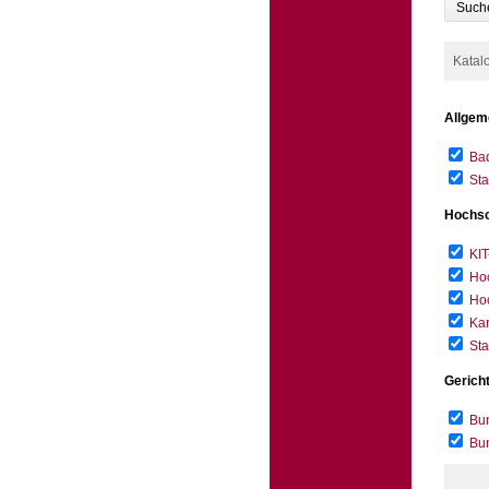
Such
Katal
Allgem
Bad
Sta
Hochsc
KIT
Hoc
Hoc
Kar
Sta
Gerich
Bun
Bu