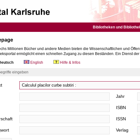
Bibliotheken und Bibliothe
epage
chs Millionen Bücher und andere Medien bieten die Wissenschaftlichen und Öffent
heksportal ermöglicht einen schnellen Zugang zu diesen Beständen. Ein Dienst de
eutsch
English
Hilfe & Infos
egriffe eingeben
xt
Jahr
ISBN
schaft
ISSN
gwort
Verlag