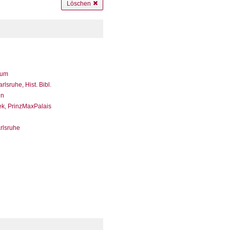
Löschen
eum
sruhe, Hist. Bibl.
en
ek, PrinzMaxPalais
arlsruhe