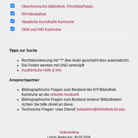
Oberrheinische Bibliothek, PrinzMaxPalais
RPI Mediathek
Staatliche Kunsthalle Karlsruhe
ZKM und HfG Karlsruhe
Tipps zur Suche
Rechtstrunkierung mit "?" (bei
Autor
geschieht dies automatisch)
Die Felder werden mit UND verknüpft
Ausführliche Hilfe & Info
Ansprechpartner
Bibliographische Fragen zum Bestand der KIT-Bibliothek
Karlsruhe an die
virtuelle Auskunft
.
Bibliographische Fragen zum Bestand anderer Bibliotheken
richten Sie bitte direkt an diese.
Technische Fragen
: Uwe Dierolf,
kvkadmin@bibliothek.kit.edu
Seitenanfang
Letzte Änderung
: 30.03.2026