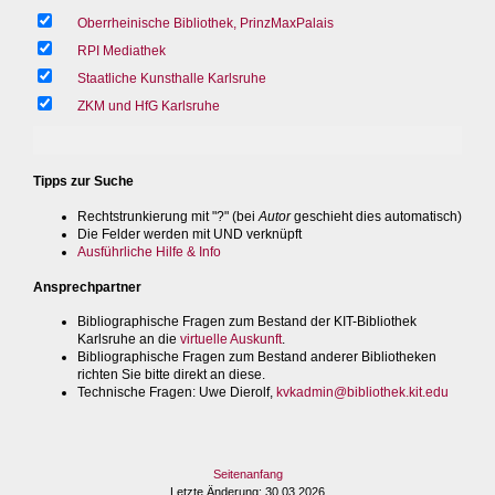
Oberrheinische Bibliothek, PrinzMaxPalais
RPI Mediathek
Staatliche Kunsthalle Karlsruhe
ZKM und HfG Karlsruhe
Tipps zur Suche
Rechtstrunkierung mit "?" (bei
Autor
geschieht dies automatisch)
Die Felder werden mit UND verknüpft
Ausführliche Hilfe & Info
Ansprechpartner
Bibliographische Fragen zum Bestand der KIT-Bibliothek
Karlsruhe an die
virtuelle Auskunft
.
Bibliographische Fragen zum Bestand anderer Bibliotheken
richten Sie bitte direkt an diese.
Technische Fragen
: Uwe Dierolf,
kvkadmin@bibliothek.kit.edu
Seitenanfang
Letzte Änderung
: 30.03.2026