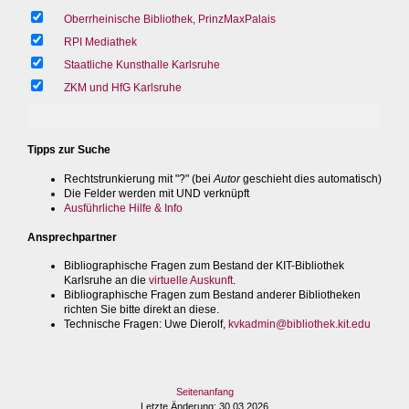
Oberrheinische Bibliothek, PrinzMaxPalais
RPI Mediathek
Staatliche Kunsthalle Karlsruhe
ZKM und HfG Karlsruhe
Tipps zur Suche
Rechtstrunkierung mit "?" (bei
Autor
geschieht dies automatisch)
Die Felder werden mit UND verknüpft
Ausführliche Hilfe & Info
Ansprechpartner
Bibliographische Fragen zum Bestand der KIT-Bibliothek
Karlsruhe an die
virtuelle Auskunft
.
Bibliographische Fragen zum Bestand anderer Bibliotheken
richten Sie bitte direkt an diese.
Technische Fragen
: Uwe Dierolf,
kvkadmin@bibliothek.kit.edu
Seitenanfang
Letzte Änderung
: 30.03.2026