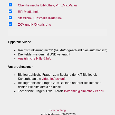
Oberrheinische Bibliothek, PrinzMaxPalais
RPI Mediathek
Staatliche Kunsthalle Karlsruhe
ZKM und HfG Karlsruhe
Tipps zur Suche
Rechtstrunkierung mit "?" (bei
Autor
geschieht dies automatisch)
Die Felder werden mit UND verknüpft
Ausführliche Hilfe & Info
Ansprechpartner
Bibliographische Fragen zum Bestand der KIT-Bibliothek
Karlsruhe an die
virtuelle Auskunft
.
Bibliographische Fragen zum Bestand anderer Bibliotheken
richten Sie bitte direkt an diese.
Technische Fragen
: Uwe Dierolf,
kvkadmin@bibliothek.kit.edu
Seitenanfang
Letzte Änderung
: 30.03.2026