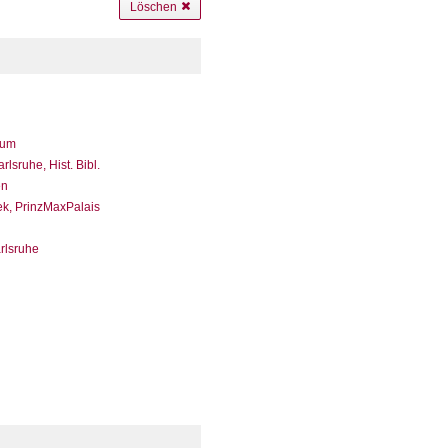
Löschen
eum
sruhe, Hist. Bibl.
en
ek, PrinzMaxPalais
arlsruhe