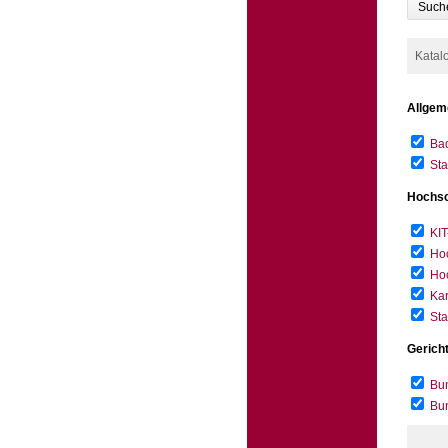
Such
Katal
Allgem
Bad
Sta
Hochsc
KIT
Hoc
Hoc
Kar
Sta
Gerich
Bun
Bu