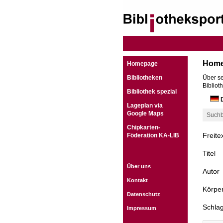
Hom
Homepage
Bibliotheken
Über se
Bibliot
Bibliothek spezial
D
Lageplan via
Google Maps
Suchb
Chipkarten-
Freite
Föderation KA-LIB
Titel
Über uns
Autor
Kontakt
Körper
Datenschutz
Schla
Impressum