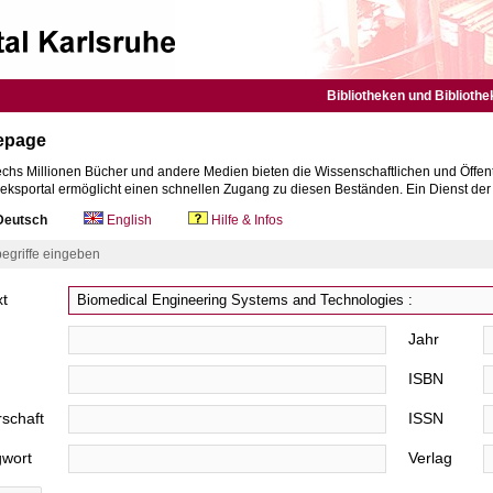
Bibliotheken und Bibliothe
epage
chs Millionen Bücher und andere Medien bieten die Wissenschaftlichen und Öffent
heksportal ermöglicht einen schnellen Zugang zu diesen Beständen. Ein Dienst de
eutsch
English
Hilfe & Infos
egriffe eingeben
xt
Jahr
ISBN
schaft
ISSN
gwort
Verlag