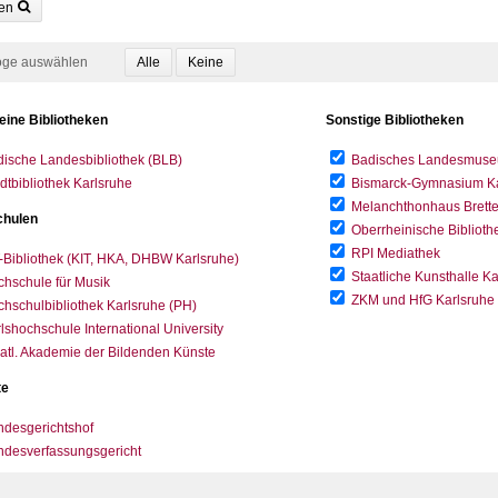
en
oge auswählen
eine Bibliotheken
Sonstige Bibliotheken
ische Landesbibliothek (BLB)
Badisches Landesmus
dtbibliothek Karlsruhe
Bismarck-Gymnasium Karl
Melanchthonhaus Brett
hulen
Oberrheinische Biblioth
RPI Mediathek
-Bibliothek (KIT, HKA, DHBW Karlsruhe)
Staatliche Kunsthalle K
hschule für Musik
ZKM und HfG Karlsruhe
hschulbibliothek Karlsruhe (PH)
lshochschule International University
atl. Akademie der Bildenden Künste
te
desgerichtshof
ndesverfassungsgericht