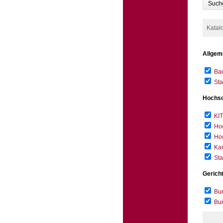
Such
Katal
Allgem
Bad
Sta
Hochsc
KIT
Hoc
Hoc
Kar
Sta
Gerich
Bun
Bu