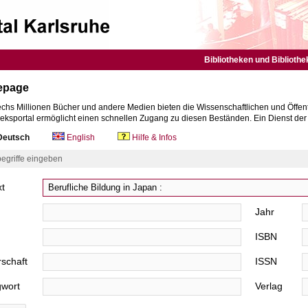
Bibliotheken und Bibliothe
epage
chs Millionen Bücher und andere Medien bieten die Wissenschaftlichen und Öffent
heksportal ermöglicht einen schnellen Zugang zu diesen Beständen. Ein Dienst de
eutsch
English
Hilfe & Infos
egriffe eingeben
xt
Jahr
ISBN
schaft
ISSN
gwort
Verlag