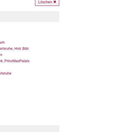
Löschen
eum
sruhe, Hist. Bibl.
en
ek, PrinzMaxPalais
arlsruhe