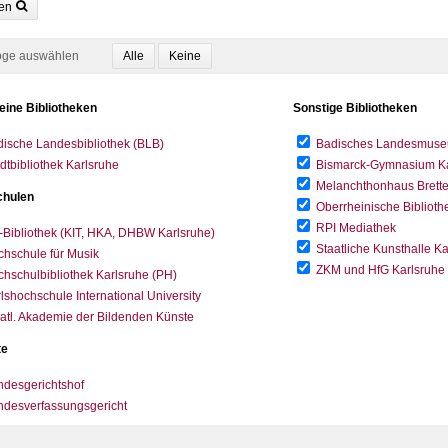
en
oge auswählen
eine Bibliotheken
Sonstige Bibliotheken
ische Landesbibliothek (BLB)
Badisches Landesmus
dtbibliothek Karlsruhe
Bismarck-Gymnasium Karl
Melanchthonhaus Brett
hulen
Oberrheinische Biblioth
RPI Mediathek
-Bibliothek (KIT, HKA, DHBW Karlsruhe)
Staatliche Kunsthalle K
hschule für Musik
ZKM und HfG Karlsruhe
hschulbibliothek Karlsruhe (PH)
lshochschule International University
atl. Akademie der Bildenden Künste
te
desgerichtshof
ndesverfassungsgericht