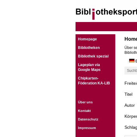
Hom
Homepage
Bibliotheken
Über se
Bibliot
Bibliothek spezial
D
Lageplan via
Google Maps
Suchb
Chipkarten-
Freite
Föderation KA-LIB
Titel
Über uns
Autor
Kontakt
Körper
Datenschutz
Schla
Impressum