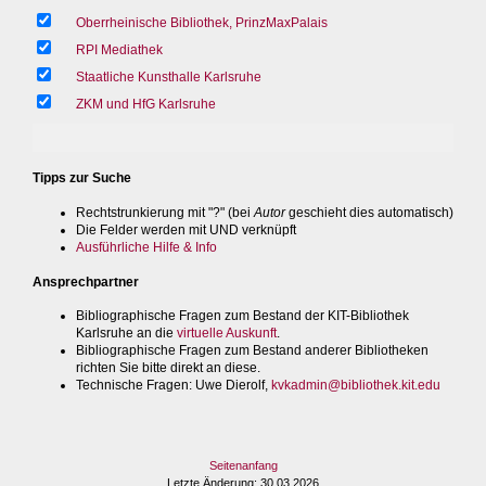
Oberrheinische Bibliothek, PrinzMaxPalais
RPI Mediathek
Staatliche Kunsthalle Karlsruhe
ZKM und HfG Karlsruhe
Tipps zur Suche
Rechtstrunkierung mit "?" (bei
Autor
geschieht dies automatisch)
Die Felder werden mit UND verknüpft
Ausführliche Hilfe & Info
Ansprechpartner
Bibliographische Fragen zum Bestand der KIT-Bibliothek
Karlsruhe an die
virtuelle Auskunft
.
Bibliographische Fragen zum Bestand anderer Bibliotheken
richten Sie bitte direkt an diese.
Technische Fragen
: Uwe Dierolf,
kvkadmin@bibliothek.kit.edu
Seitenanfang
Letzte Änderung
: 30.03.2026