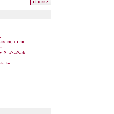
Löschen
eum
sruhe, Hist. Bibl.
en
ek, PrinzMaxPalais
arlsruhe