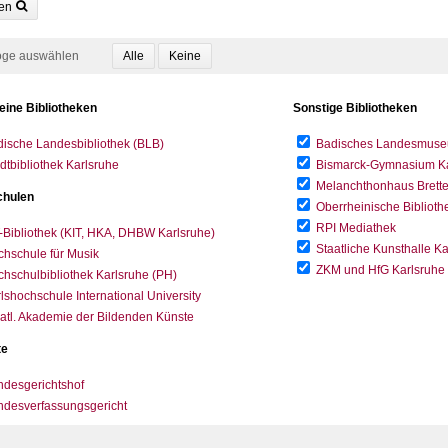
en
oge auswählen
eine Bibliotheken
Sonstige Bibliotheken
ische Landesbibliothek (BLB)
Badisches Landesmus
dtbibliothek Karlsruhe
Bismarck-Gymnasium Karl
Melanchthonhaus Brett
hulen
Oberrheinische Biblioth
RPI Mediathek
-Bibliothek (KIT, HKA, DHBW Karlsruhe)
Staatliche Kunsthalle K
hschule für Musik
ZKM und HfG Karlsruhe
hschulbibliothek Karlsruhe (PH)
lshochschule International University
atl. Akademie der Bildenden Künste
te
desgerichtshof
ndesverfassungsgericht