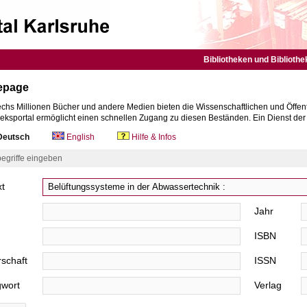
Bibliotheken und Bibliothe
epage
chs Millionen Bücher und andere Medien bieten die Wissenschaftlichen und Öffent
heksportal ermöglicht einen schnellen Zugang zu diesen Beständen. Ein Dienst de
eutsch
English
Hilfe & Infos
egriffe eingeben
xt
Jahr
ISBN
schaft
ISSN
gwort
Verlag