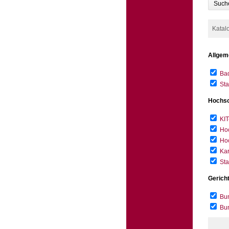
Such
Katal
Allgem
Bad
Sta
Hochsc
KIT
Hoc
Hoc
Kar
Sta
Gerich
Bun
Bu