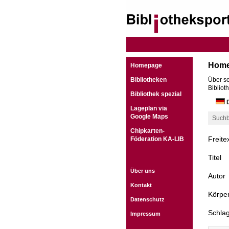
Hom
Homepage
Bibliotheken
Über se
Bibliot
Bibliothek spezial
D
Lageplan via
Google Maps
Suchb
Chipkarten-
Freite
Föderation KA-LIB
Titel
Über uns
Autor
Kontakt
Körper
Datenschutz
Schla
Impressum