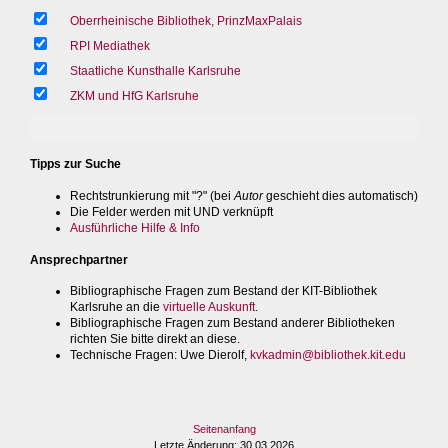
Oberrheinische Bibliothek, PrinzMaxPalais
RPI Mediathek
Staatliche Kunsthalle Karlsruhe
ZKM und HfG Karlsruhe
Tipps zur Suche
Rechtstrunkierung mit "?" (bei
Autor
geschieht dies automatisch)
Die Felder werden mit UND verknüpft
Ausführliche Hilfe & Info
Ansprechpartner
Bibliographische Fragen zum Bestand der KIT-Bibliothek
Karlsruhe an die
virtuelle Auskunft
.
Bibliographische Fragen zum Bestand anderer Bibliotheken
richten Sie bitte direkt an diese.
Technische Fragen
: Uwe Dierolf,
kvkadmin@bibliothek.kit.edu
Seitenanfang
Letzte Änderung
: 30.03.2026