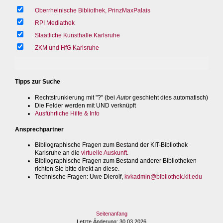
Oberrheinische Bibliothek, PrinzMaxPalais
RPI Mediathek
Staatliche Kunsthalle Karlsruhe
ZKM und HfG Karlsruhe
Tipps zur Suche
Rechtstrunkierung mit "?" (bei
Autor
geschieht dies automatisch)
Die Felder werden mit UND verknüpft
Ausführliche Hilfe & Info
Ansprechpartner
Bibliographische Fragen zum Bestand der KIT-Bibliothek
Karlsruhe an die
virtuelle Auskunft
.
Bibliographische Fragen zum Bestand anderer Bibliotheken
richten Sie bitte direkt an diese.
Technische Fragen
: Uwe Dierolf,
kvkadmin@bibliothek.kit.edu
Seitenanfang
Letzte Änderung
: 30.03.2026