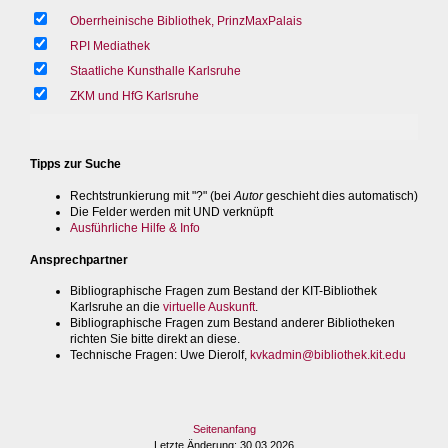
Oberrheinische Bibliothek, PrinzMaxPalais
RPI Mediathek
Staatliche Kunsthalle Karlsruhe
ZKM und HfG Karlsruhe
Tipps zur Suche
Rechtstrunkierung mit "?" (bei
Autor
geschieht dies automatisch)
Die Felder werden mit UND verknüpft
Ausführliche Hilfe & Info
Ansprechpartner
Bibliographische Fragen zum Bestand der KIT-Bibliothek
Karlsruhe an die
virtuelle Auskunft
.
Bibliographische Fragen zum Bestand anderer Bibliotheken
richten Sie bitte direkt an diese.
Technische Fragen
: Uwe Dierolf,
kvkadmin@bibliothek.kit.edu
Seitenanfang
Letzte Änderung
: 30.03.2026