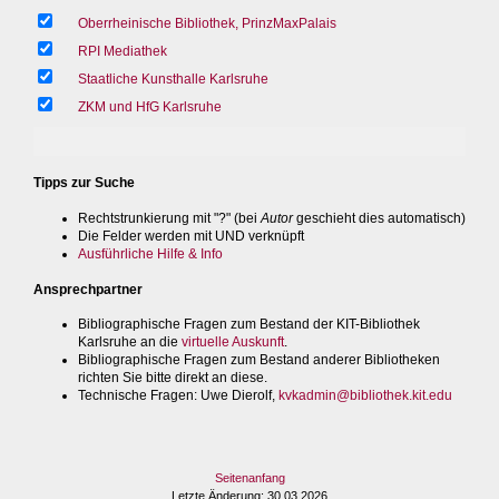
Oberrheinische Bibliothek, PrinzMaxPalais
RPI Mediathek
Staatliche Kunsthalle Karlsruhe
ZKM und HfG Karlsruhe
Tipps zur Suche
Rechtstrunkierung mit "?" (bei
Autor
geschieht dies automatisch)
Die Felder werden mit UND verknüpft
Ausführliche Hilfe & Info
Ansprechpartner
Bibliographische Fragen zum Bestand der KIT-Bibliothek
Karlsruhe an die
virtuelle Auskunft
.
Bibliographische Fragen zum Bestand anderer Bibliotheken
richten Sie bitte direkt an diese.
Technische Fragen
: Uwe Dierolf,
kvkadmin@bibliothek.kit.edu
Seitenanfang
Letzte Änderung
: 30.03.2026