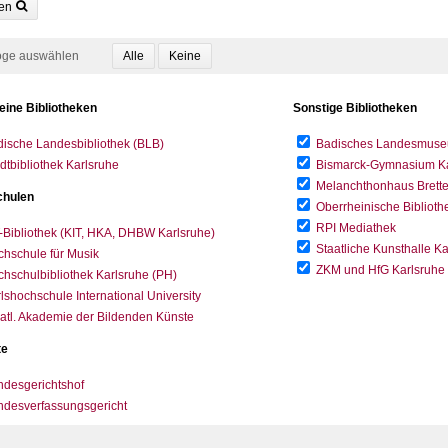
en
oge auswählen
eine Bibliotheken
Sonstige Bibliotheken
ische Landesbibliothek (BLB)
Badisches Landesmus
dtbibliothek Karlsruhe
Bismarck-Gymnasium Karl
Melanchthonhaus Brett
hulen
Oberrheinische Biblioth
RPI Mediathek
-Bibliothek (KIT, HKA, DHBW Karlsruhe)
Staatliche Kunsthalle K
hschule für Musik
ZKM und HfG Karlsruhe
hschulbibliothek Karlsruhe (PH)
lshochschule International University
atl. Akademie der Bildenden Künste
te
desgerichtshof
ndesverfassungsgericht