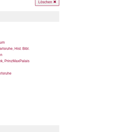
Löschen
eum
sruhe, Hist. Bibl.
en
ek, PrinzMaxPalais
arlsruhe