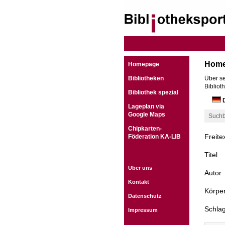
Hom
Homepage
Bibliotheken
Über se
Bibliot
Bibliothek spezial
D
Lageplan via
Google Maps
Suchb
Chipkarten-
Freite
Föderation KA-LIB
Titel
Über uns
Autor
Kontakt
Körper
Datenschutz
Schla
Impressum