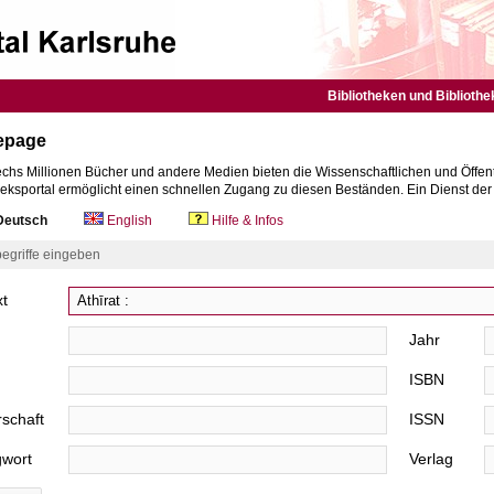
Bibliotheken und Bibliothe
epage
chs Millionen Bücher und andere Medien bieten die Wissenschaftlichen und Öffent
heksportal ermöglicht einen schnellen Zugang zu diesen Beständen. Ein Dienst de
eutsch
English
Hilfe & Infos
egriffe eingeben
xt
Jahr
ISBN
schaft
ISSN
gwort
Verlag