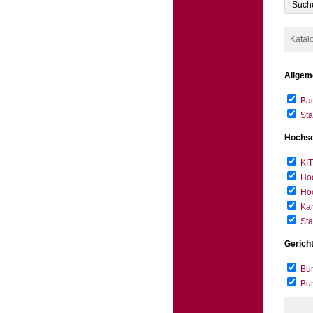
Such
Katal
Allgem
Bad
Sta
Hochsc
KIT
Hoc
Hoc
Kar
Sta
Gerich
Bun
Bu